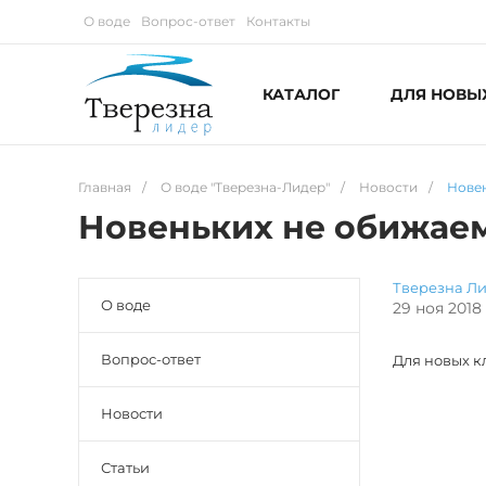
О воде
Вопрос-ответ
Контакты
КАТАЛОГ
ДЛЯ НОВЫ
Главная
/
О воде "Тверезна-Лидер"
/
Новости
/
Нове
Новеньких не обижае
Тверезна Л
О воде
29 ноя 2018
Вопрос-ответ
Для новых кл
Новости
Статьи