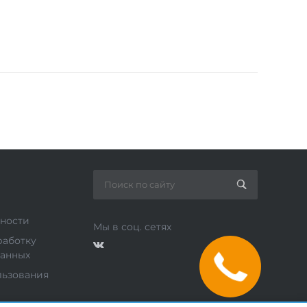
ности
Мы в соц. сетях
работку
данных
льзования