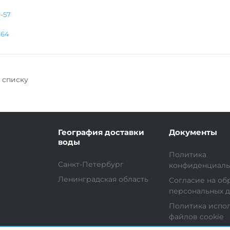
-57
-64
 списку
География доставки
Документы
воды
Политика
Санкт-Петербург
конфиденциаль
Ленинградская область
Согласие на об
персональных 
Политика испо
файлов cookie