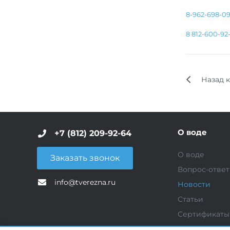
8-962-698-09
8 812-600-92
Назад к
О воде
+7 (812) 209-92-64
О воде
Заказать звонок
Вопрос-ответ
info@tverezna.ru
Новости
Статьи
Сертификаты
Услуги