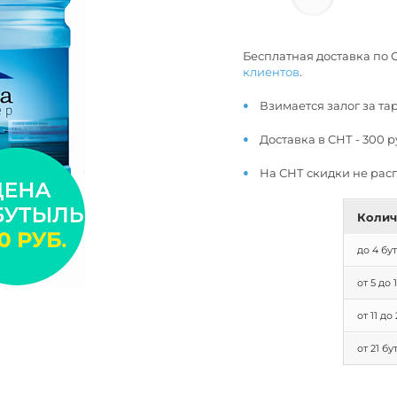
Бесплатная доставка по 
клиентов
.
Взимается залог за тар
Доставка в СНТ - 300 р
На СНТ скидки не рас
Колич
до 4 бу
от 5 до
от 11 д
от 21 б