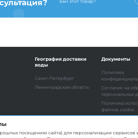
сультация?
вам этот товар?
География доставки
Документы
воды
Политика
Санкт-Петербург
конфиденциаль
Ленинградская область
Согласие на об
персональных 
Политика испо
файлов cookie
лы
 прошлых посещениях сайта) для персонализации сервисов 