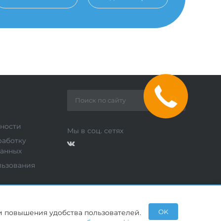
ности
Мы в соц. сетях
работку
данных
льзования
OK
и повышения удобства пользователей.