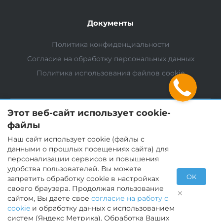
Документы
Политика конфиденциальности
Согласие на обработку персональных данных
Политика использования файлов cookie
Этот веб-сайт использует cookie-
файлы
Мы в соц. сетях
Наш сайт использует cookie (файлы с
данными о прошлых посещениях сайта) для
персонализации сервисов и повышения
удобства пользователей. Вы можете
OK
запретить обработку cookie в настройках
своего браузера. Продолжая пользование
×
© 2026 Тверезна
сайтом, Вы даете свое
согласие на работу с
cookie
и обработку данных с использованием
систем (Яндекс Метрика). Обработка Ваших